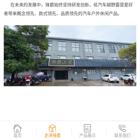
在未来的发展中，锋爵始终坚持研发创新，给汽车越野露营爱好
者带来概念领先、款式领先、品质领先的汽车户外休闲产品。
首页
走进锋爵
产品展示
联系我们