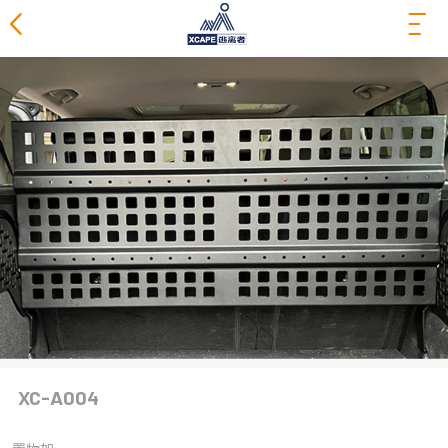
产品展示
车顶帐篷系列
270°侧帐篷系列
侧帐篷系列
房车遮阳棚系列
洗澡帐篷系列
天幕桌椅
XC-A004
车顶行李架