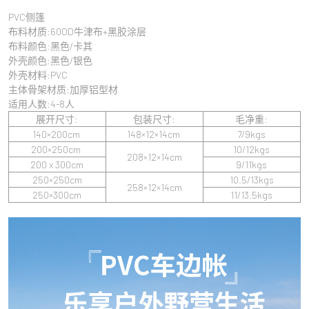
其他配件
PVC侧篷
布料材质:60OD牛津布+黑胶涂层
电梯板
布料颜色:黑色/卡其
外壳颜色:黑色/银色
外壳材料:PVC
主体骨架材质:加厚铝型材
适用人数:4-8人
关闭
展开尺寸:
包装尺寸:
毛净重:
140
×
200
c
m
148
×
12
×
14
c
m
7/9
kgs
200×250cm
10/12kgs
208×12×14cm
200 x 300cm
9/11kgs
250
×
250cm
10.5/13kgs
258×12×14cm
250
×
300cm
11/13.5kgs